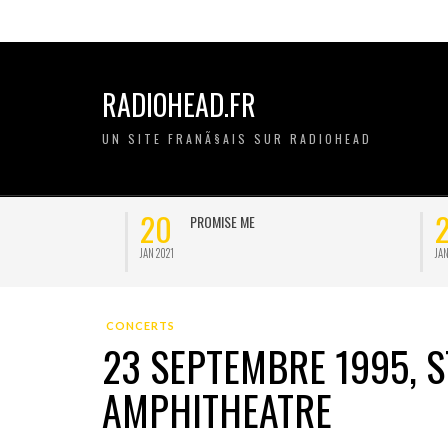
RADIOHEAD.FR
UN SITE FRANÃ§AIS SUR RADIOHEAD
20
11
GRIPE
JAN 2021
NOV 2020
CONCERTS
23 SEPTEMBRE 1995, S
AMPHITHEATRE