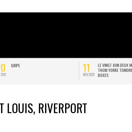
02
LE VINGT JUIN DEUX MILLE VINGT ET UN,
JONNY POSTE UNE POSTCAR
THOM YORKE TOMORROW’S MODERN
INTERVIEW D’EOB
BOXES
MAI 2020
T LOUIS, RIVERPORT