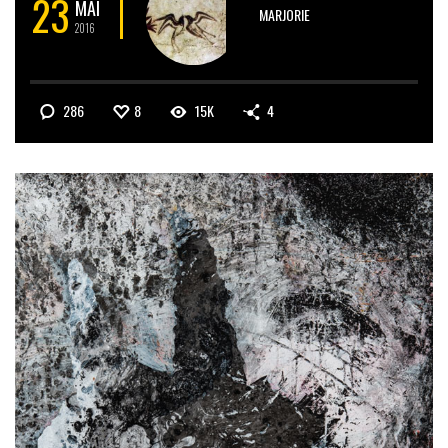
23
MAI
MARJORIE
2016
286
8
15K
4