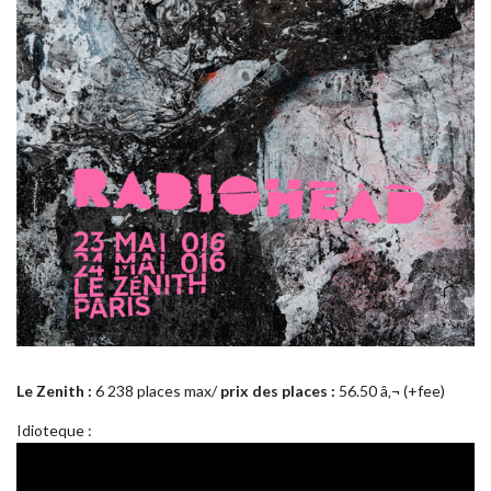
Le Zenith :
6 238 places max/
prix des places :
56.50 â‚¬ (+fee)
Idioteque :