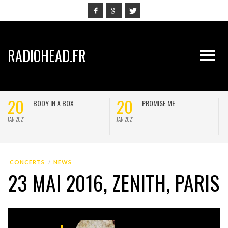
RADIOHEAD.FR
20
20
BODY IN A BOX
PROMISE ME
JAN 2021
JAN 2021
J
CONCERTS
NEWS
23 MAI 2016, ZENITH, PARIS