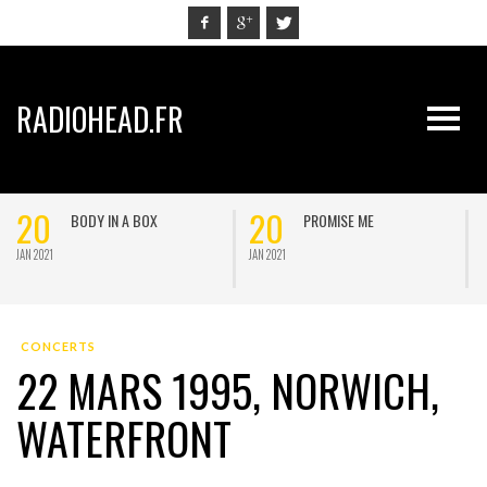
RADIOHEAD.FR
20
20
BODY IN A BOX
PROMISE ME
JAN 2021
JAN 2021
J
CONCERTS
22 MARS 1995, NORWICH,
WATERFRONT