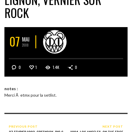
ROCK
07
MAI
2008
0
1
1.4K
0
notes :
Merci Ã etmx pour la setlist.
PREVIOUS POST
NEXT POST