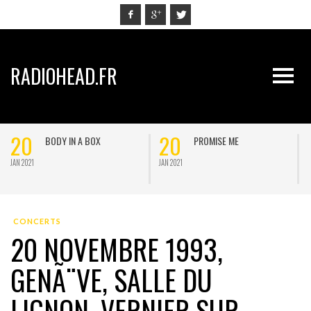
RADIOHEAD.FR
20
20
BODY IN A BOX
PROMISE ME
JAN 2021
JAN 2021
J
CONCERTS
20 NOVEMBRE 1993,
GENÃ¨VE, SALLE DU
LIGNON, VERNIER SUR