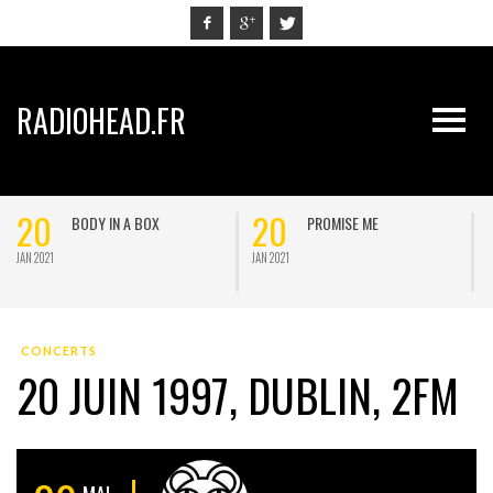
RADIOHEAD.FR
20
20
BODY IN A BOX
PROMISE ME
JAN 2021
JAN 2021
J
CONCERTS
20 JUIN 1997, DUBLIN, 2FM