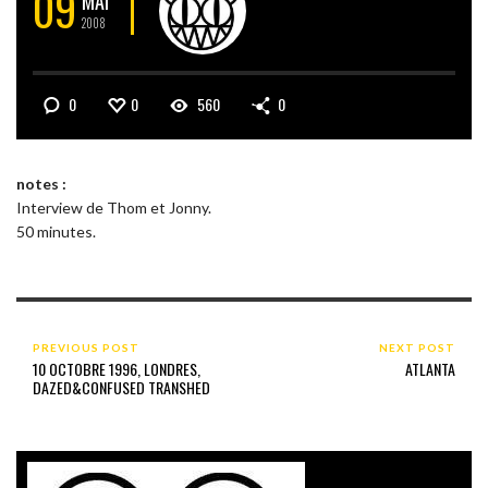
09
MAI
2008
0
0
560
0
notes :
Interview de Thom et Jonny.
50 minutes.
PREVIOUS POST
NEXT POST
10 OCTOBRE 1996, LONDRES,
ATLANTA
DAZED&CONFUSED TRANSHED