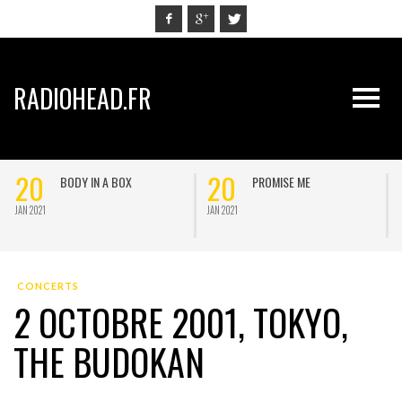
RADIOHEAD.FR
20
20
BODY IN A BOX
PROMISE ME
JAN 2021
JAN 2021
J
CONCERTS
2 OCTOBRE 2001, TOKYO,
THE BUDOKAN