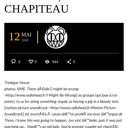
CHAPITEAU
12
MAI
2008
0
0
944
0
Tredegar House
photos. NME. Thom dÃ©die [i might be wrong-
>http://www.radiohead.fr/I-Might-Be-Wrong] au groupe (qui joue ici en
entier), to us for doing something stupid, as having a gig in a bloody tent.
[motion picture soundtrack->http://www.radiohead.fr/Motion-Picture-
Soundtrack] est avortÃ©e Ã cause dâ€™un problÃ¨me avec lâ€™orgue de
Thom. I knew this was going to happen. Jon vint lâ€™aider, puis It was just
warming up… Sheâ€™s an old lady. Seul le premier couplet est chantÃ©.