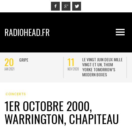
RADIOHEAD.FR
1
02
30
LE VINGT JUIN DEUX MILLE
JONNY POSTE UNE
VINGT ET UN, THOM
POSTCARD…ET UNE
YORKE TOMORROW’S
INTERVIEW D’EOB
2020
MAI 2020
AVR 2020
MODERN BOXES
CONCERTS
1ER OCTOBRE 2000,
WARRINGTON, CHAPITEAU