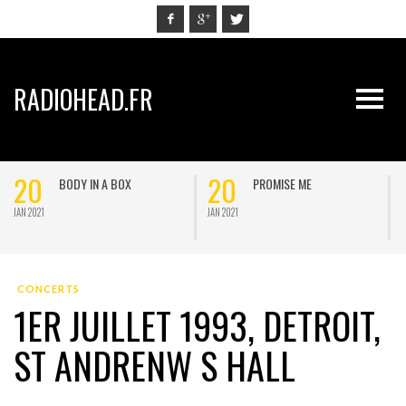
RADIOHEAD.FR
20
20
BODY IN A BOX
PROMISE ME
JAN 2021
JAN 2021
J
CONCERTS
1ER JUILLET 1993, DETROIT,
ST ANDRENW S HALL