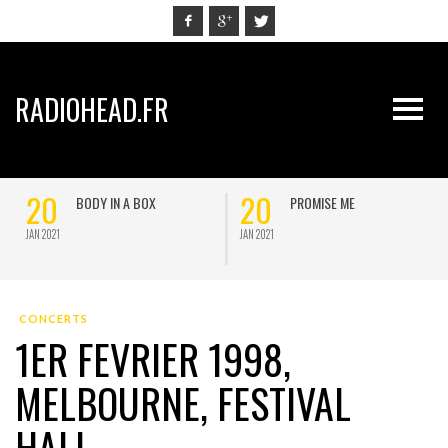
RADIOHEAD.FR
20
20
BODY IN A BOX
PROMISE ME
JAN 2021
JAN 2021
J
CONCERTS
1ER FEVRIER 1998,
MELBOURNE, FESTIVAL
HALL