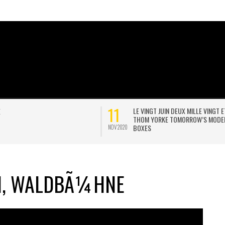
02
LE VINGT JUIN DEUX MILLE VINGT ET UN,
JONNY POSTE UNE POSTCAR
THOM YORKE TOMORROW’S MODERN
INTERVIEW D’EOB
BOXES
MAI 2020
IN, WALDBÃ¼HNE