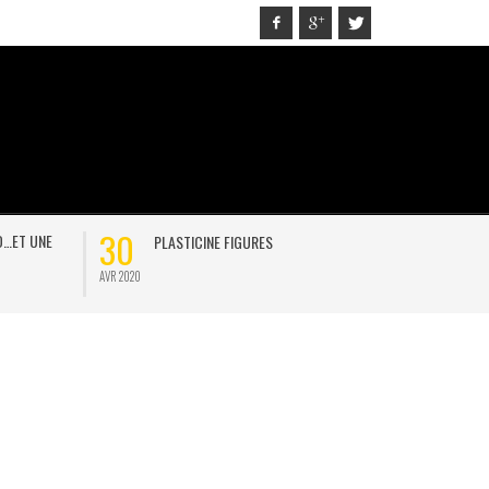
30
21
D…ET UNE
PLASTICINE FIGURES
ON
AVR 2020
JAN 2021