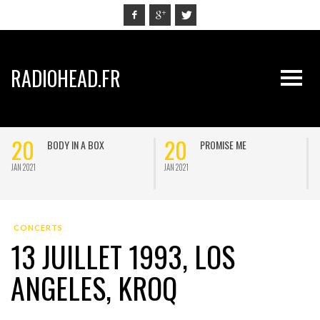
RADIOHEAD.FR
20
20
BODY IN A BOX
PROMISE ME
JAN 2021
JAN 2021
J
CONCERTS
13 JUILLET 1993, LOS
ANGELES, KROQ