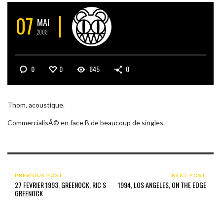
07
MAI
2008
0
0
645
0
Thom, acoustique.
CommercialisÃ© en face B de beaucoup de singles.
PREVIOUS POST
NEXT POST
27 FEVRIER 1993, GREENOCK, RIC S
1994, LOS ANGELES, ON THE EDGE
GREENOCK