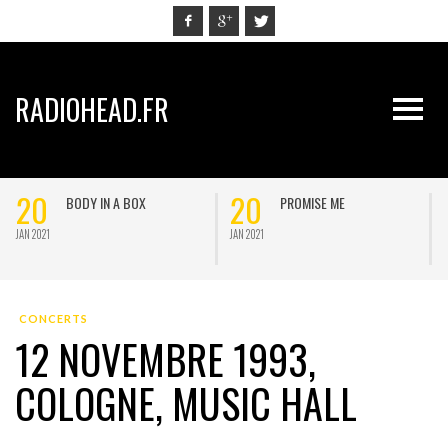
RADIOHEAD.FR
20
20
BODY IN A BOX
PROMISE ME
JAN 2021
JAN 2021
J
CONCERTS
12 NOVEMBRE 1993,
COLOGNE, MUSIC HALL