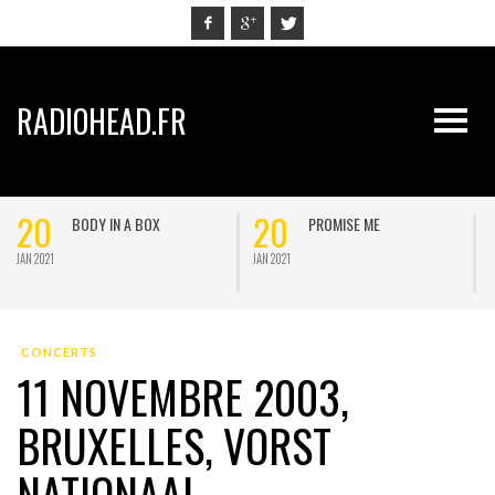
RADIOHEAD.FR
20
20
BODY IN A BOX
PROMISE ME
JAN 2021
JAN 2021
J
CONCERTS
11 NOVEMBRE 2003,
BRUXELLES, VORST
NATIONAAL