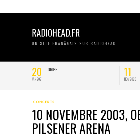
RADIOHEAD.FR
UN SITE FRANÃ§AIS SUR RADIOHEAD
20
11
GRIPE
JAN 2021
NOV 2020
CONCERTS
10 NOVEMBRE 2003, O
PILSENER ARENA