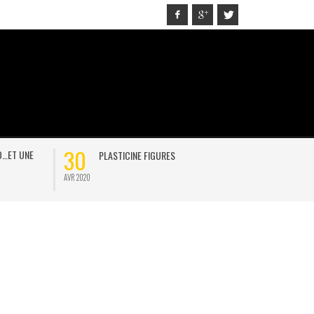
30
21
D…ET UNE
PLASTICINE FIGURES
ON
AVR 2020
JAN 2021