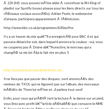
Ã 22h (hf): vous pouvez mÃªme aider Ã constituer la RH King of
playlist sur Spotify (voyez atease pour les liens directs sur tous les
rÃ©seaux sociaux associÃ©s). Adrian Peels, le webmaster
d’atease, participera apparemment Ã l’Ã©mission.
http://www.bbc.co.uk/programmes/b00zw9nx
Il y a un teaser du mix quâ€™il a enregistrÃ© pour BBC 6 et qui
passera dimanche soir, dans lequel il annonce la couleur : oui, vous
ne couperez pas Ã Drane dâ€™Autechre, le morceau qui a
changÃ© sa vie (et Ã§a le fait rire en plus !)
http://soundcloud.com/6mix/thom-yor…
Il ne fera pas que passer des disques: sont annoncÃ©s des
remixes de TKOL qui ne figurent pas sur l’album, des morceaux
inÃ©dits de Thom lui-mÃªme et…il parlera tout seul!
Enfin, pour ceux qui prÃ©fÃ¨rent la lecture Ã la danse sur un pied,
vous lirez avec profit lâ€™article dÃ©taillÃ© que consacre le NME
Ã Paranoid Android, Ã©lue meilleure chanson de ces 15