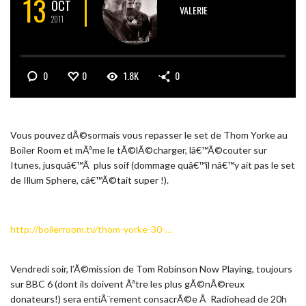
13
OCT
VALERIE
2011
0
0
1.8K
0
Vous pouvez dÃ©sormais vous repasser le set de Thom Yorke au
Boiler Room et mÃªme le tÃ©lÃ©charger, lâ€™Ã©couter sur
Itunes, jusquâ€™Ã plus soif (dommage quâ€™il nâ€™y ait pas le set
de Illum Sphere, câ€™Ã©tait super !).
http://boilerroom.tv/thom-yorke-30-…
Vendredi soir, l’Ã©mission de Tom Robinson Now Playing, toujours
sur BBC 6 (dont ils doivent Ãªtre les plus gÃ©nÃ©reux
donateurs!) sera entiÃ¨rement consacrÃ©e Ã Radiohead de 20h