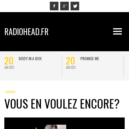
RADIOHEAD.FR
20
20
BODY IN A BOX
PROMISE ME
JAN 2021
JAN 2021
J
NEWS
VOUS EN VOULEZ ENCORE?