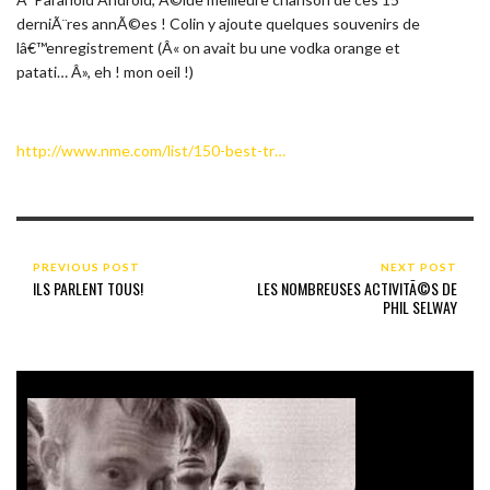
derniÃ¨res annÃ©es ! Colin y ajoute quelques souvenirs de
lâ€™enregistrement (Â« on avait bu une vodka orange et
patati… Â», eh ! mon oeil !)
http://www.nme.com/list/150-best-tr…
PREVIOUS POST
NEXT POST
ILS PARLENT TOUS!
LES NOMBREUSES ACTIVITÃ©S DE
PHIL SELWAY