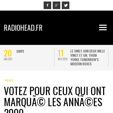
RADIOHEAD.FR
20
11
LE VINGT JUIN DEUX MILLE
GRIPE
VINGT ET UN, THOM
YORKE TOMORROW’S
JAN 2021
NOV 2020
M
MODERN BOXES
NEWS
VOTEZ POUR CEUX QUI ONT
MARQUÃ© LES ANNÃ©ES
2000