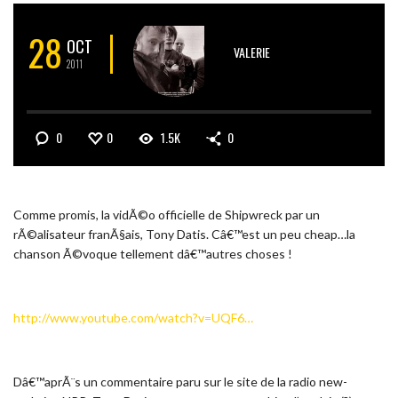
28
OCT
VALERIE
2011
0
0
1.5K
0
Comme promis, la vidÃ©o officielle de Shipwreck par un
rÃ©alisateur franÃ§ais, Tony Datis. Câ€™est un peu cheap…la
chanson Ã©voque tellement dâ€™autres choses !
http://www.youtube.com/watch?v=UQF6…
Dâ€™aprÃ¨s un commentaire paru sur le site de la radio new-