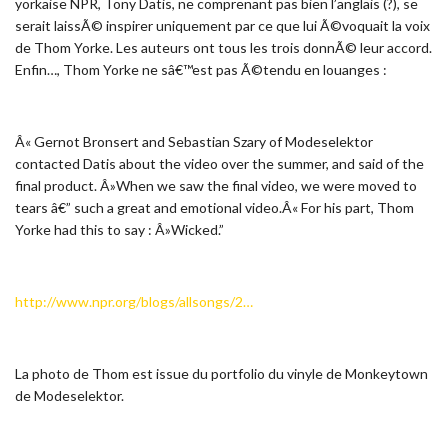
yorkaise NPR, Tony Datis, ne comprenant pas bien l’anglais (?), se
serait laissÃ© inspirer uniquement par ce que lui Ã©voquait la voix
de Thom Yorke. Les auteurs ont tous les trois donnÃ© leur accord.
Enfin…, Thom Yorke ne sâ€™est pas Ã©tendu en louanges :
Â« Gernot Bronsert and Sebastian Szary of Modeselektor
contacted Datis about the video over the summer, and said of the
final product. Â»When we saw the final video, we were moved to
tears â€” such a great and emotional video.Â« For his part, Thom
Yorke had this to say : Â»Wicked.”
http://www.npr.org/blogs/allsongs/2…
La photo de Thom est issue du portfolio du vinyle de Monkeytown
de Modeselektor.