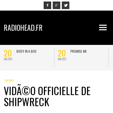
RADIOHEAD.FR
20
20
BODY IN A BOX
PROMISE ME
JAN 2021
JAN 2021
J
NEWS
VIDÃ©O OFFICIELLE DE
SHIPWRECK