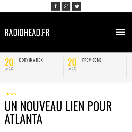
RADIOHEAD.FR
20
20
BODY IN A BOX
PROMISE ME
JAN 2021
JAN 2021
J
NEWS
UN NOUVEAU LIEN POUR
ATLANTA