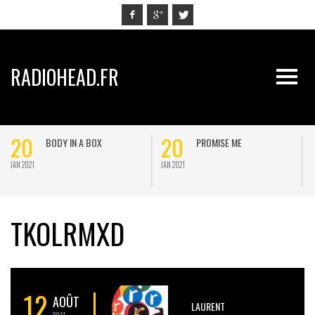
RADIOHEAD.FR
20
20
BODY IN A BOX
PROMISE ME
JAN 2021
JAN 2021
J
TKOLRMXD
12
AOÛT
LAURENT