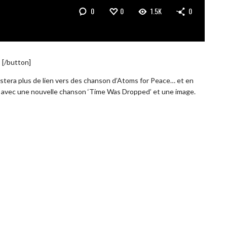
0
0
1.5K
0
3 [/button]
stera plus de lien vers des chanson d’Atoms for Peace… et en
avec une nouvelle chanson ‘Time Was Dropped’ et une image.