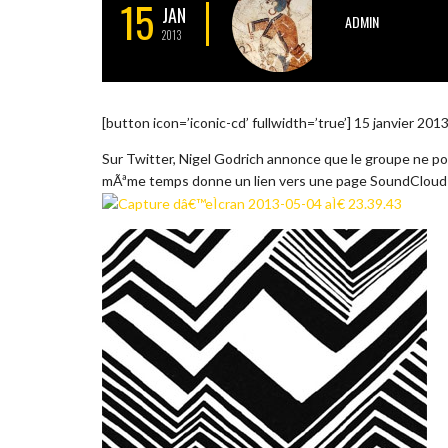
15
JAN
ADMIN
2013
[button icon=’iconic-cd’ fullwidth=’true’] 15 janvier 201
Sur Twitter, Nigel Godrich annonce que le groupe ne po
mÃªme temps donne un lien vers une page SoundCloud 