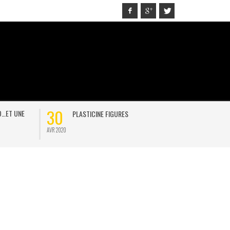
30
21
D…ET UNE
PLASTICINE FIGURES
ON
AVR 2020
JAN 2021