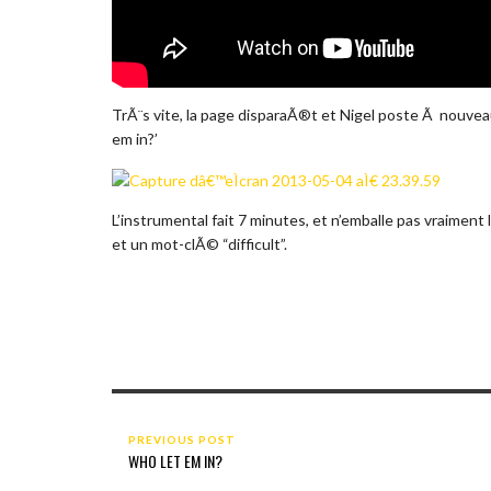
TrÃ¨s vite, la page disparaÃ®t et Nigel poste Ã nouvea
em in?’
L’instrumental fait 7 minutes, et n’emballe pas vraiment
et un mot-clÃ© “difficult”.
PREVIOUS POST
WHO LET EM IN?