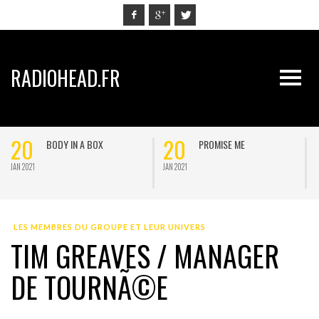
RADIOHEAD.FR
20
20
BODY IN A BOX
PROMISE ME
JAN 2021
JAN 2021
J
LES MEMBRES DU GROUPE ET LEUR UNIVERS
TIM GREAVES / MANAGER
DE TOURNÃ©E