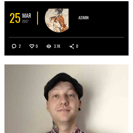
25
MAR
ADMIN
2007
2
0
3.1K
0