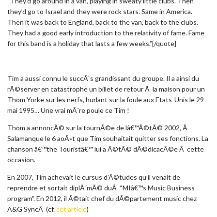
“They’d go around in a van, playing in sweaty little clubs. Then
they’d go to Israel and they were rock stars. Same in America.
Then it was back to England, back to the van, back to the clubs.
They had a good early introduction to the relativity of fame. Fame
for this band is a holiday that lasts a few weeks.”[/quote]
Tim a aussi connu le succÃ¨s grandissant du groupe. Il a ainsi du
rÃ©server en catastrophe un billet de retour Ã la maison pour un
Thom Yorke sur les nerfs, hurlant sur la foule aux Etats-Unis le 29
mai 1995… Une vrai mÃ¨re poule ce Tim !
Thom a annoncÃ© sur la tournÃ©e de lâ€™Ã©tÃ© 2002, Ã
Salamanque le 6 aoÃ»t que Tim souhaitait quitter ses fonctions. La
chanson â€™the Touristâ€™ lui a Ã©tÃ© dÃ©dicacÃ©e Ã cette
occasion.
En 2007, Tim achevait le cursus d’Ã©tudes qu’il venait de
reprendre et sortait diplÃ´mÃ© duÂ “MIâ€™s Music Business
program”. En 2012, il Ã©tait chef du dÃ©partement music chez
A&G SyncÂ (cf.
cet article
)