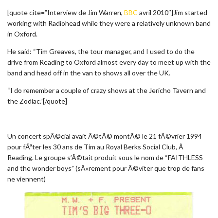
[quote cite=”Interview de Jim Warren,
BBC
avril 2010″]Jim started
working with Radiohead while they were a relatively unknown band
in Oxford.
He said: “Tim Greaves, the tour manager, and I used to do the
drive from Reading to Oxford almost every day to meet up with the
band and head off in the van to shows all over the UK.
“I do remember a couple of crazy shows at the Jericho Tavern and
the Zodiac.”[/quote]
Un concert spÃ©cial avait Ã©tÃ© montÃ© le 21 fÃ©vrier 1994
pour fÃªter les 30 ans de Tim au Royal Berks Social Club, Ã
Reading. Le groupe s’Ã©tait produit sous le nom de “FAITHLESS
and the wonder boys” (sÃ»rement pour Ã©viter que trop de fans
ne viennent)