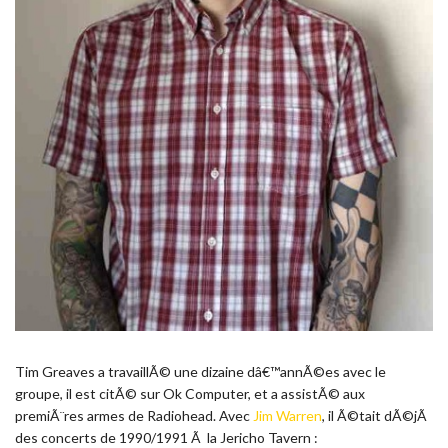
Tim Greaves a travaillÃ© une dizaine dâ€™annÃ©es avec le
groupe, il est citÃ© sur Ok Computer, et a assistÃ© aux
premiÃ¨res armes de Radiohead. Avec
Jim Warren
, il Ã©tait dÃ©jÃ
des concerts de 1990/1991 Ã la Jericho Tavern :