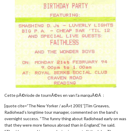
Cette pÃ©riode de tournÃ©es en van l’a marquÃ©Â :
[quote cite=”The New Yorker / aoÃ»t 2001″]Tim Greaves,
Radiohead’s longtime tour manager, commented on the band’s
overnight success. “The funny thing about Radiohead early on was
that they were more famous abroad than in England,” he said.