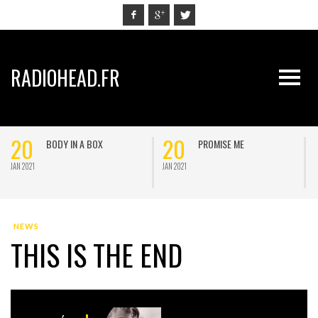
RADIOHEAD.FR
20
20
BODY IN A BOX
PROMISE ME
JAN 2021
JAN 2021
J
NEWS
THIS IS THE END