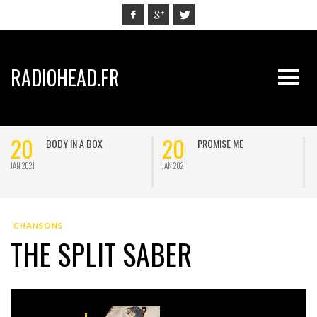
RADIOHEAD.FR
20
20
BODY IN A BOX
PROMISE ME
JAN 2021
JAN 2021
J
CHANSONS
THE SPLIT SABER