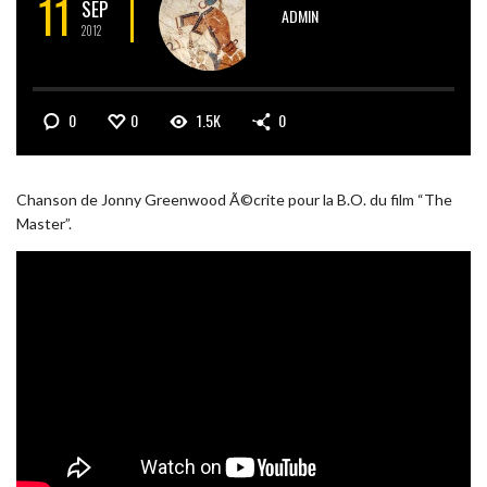
11
SEP
ADMIN
2012
0
0
1.5K
0
Chanson de Jonny Greenwood Ã©crite pour la B.O. du film “The
Master”.