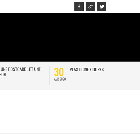
30
21
D…ET UNE
PLASTICINE FIGURES
ON
AVR 2020
JAN 2021