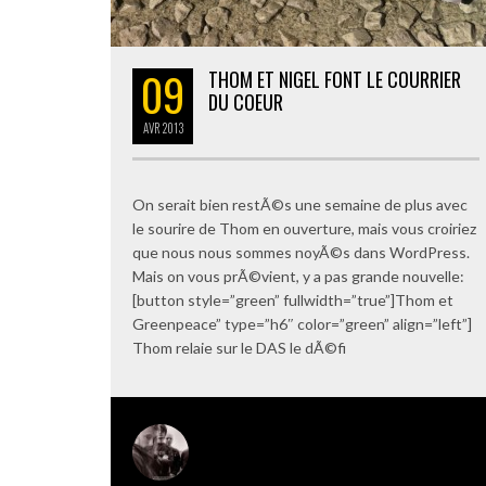
09
THOM ET NIGEL FONT LE COURRIER
DU COEUR
AVR
2013
On serait bien restÃ©s une semaine de plus avec
le sourire de Thom en ouverture, mais vous croiriez
que nous nous sommes noyÃ©s dans WordPress.
Mais on vous prÃ©vient, y a pas grande nouvelle:
[button style=”green” fullwidth=”true”]Thom et
Greenpeace” type=”h6″ color=”green” align=”left”]
Thom relaie sur le DAS le dÃ©fi