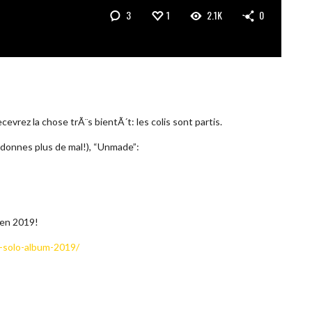
3
1
2.1K
0
vrez la chose trÃ¨s bientÃ´t: les colis sont partis.
 donnes plus de mal!), “Unmade”:
en 2019!
-solo-album-2019/