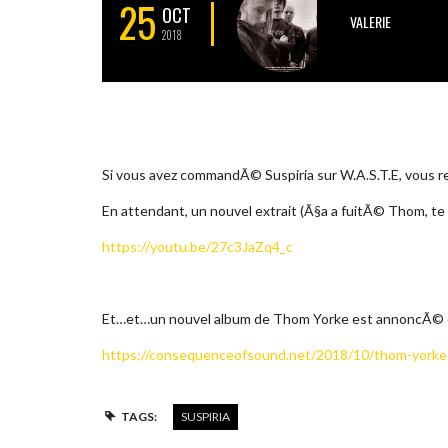
25
OCT
VALERIE
2018
Si vous avez commandÃ© Suspiria sur W.A.S.T.E, vous rece
En attendant, un nouvel extrait (Ã§a a fuitÃ© Thom, te
https://youtu.be/27c3JaZq4_c
Et…et…un nouvel album de Thom Yorke est annoncÃ© 
https://consequenceofsound.net/2018/10/thom-yorke
TAGS:
SUSPIRIA