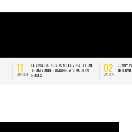
02
LE VINGT JUIN DEUX MILLE VINGT ET UN,
JONNY POSTE UNE POSTCAR
THOM YORKE TOMORROW’S MODERN
INTERVIEW D’EOB
BOXES
MAI 2020