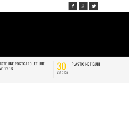
30
21
D…ET UNE
PLASTICINE FIGURES
ON
AVR 2020
JAN 2021