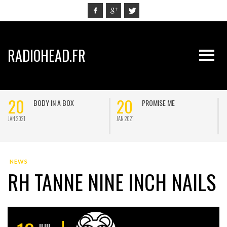
RADIOHEAD.FR
20
20
BODY IN A BOX
PROMISE ME
JAN 2021
JAN 2021
J
NEWS
RH TANNE NINE INCH NAILS