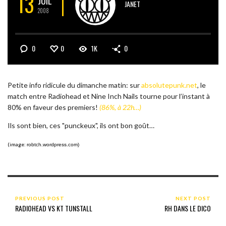
13
JUIL
JANET
2008
0
0
1K
0
Petite info ridicule du dimanche matin: sur
absolutepunk.net
, le
match entre Radiohead et Nine Inch Nails tourne pour l’instant à
80% en faveur des premiers!
(86%, à 22h…)
Ils sont bien, ces "punckeux", ils ont bon goût…
(image:
robtch.wordpress.com)
PREVIOUS POST
NEXT POST
RADIOHEAD VS KT TUNSTALL
RH DANS LE DICO