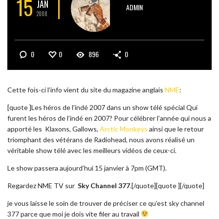
15
JAN
ADMIN
2008
0
0
896
0
Cette fois-ci l’info vient du site du magazine anglais
NME
:
[quote ]
Les héros de l’indé 2007 dans un show télé spécial
Qui
furent les héros de l’indé en 2007?
Pour célébrer l’année qui nous a
apporté les
Klaxons
,
Gallows
,
Arctic Monkeys
ainsi que le retour
triomphant des vétérans de Radiohead
, nous avons réalisé un
véritable show télé avec les meilleurs vidéos de ceux-ci.
Le show passera aujourd’hui 15 janvier à 7pm (GMT).
Regardez NME TV sur
Sky Channel 377
.[/quote][quote ][/quote]
je vous laisse le soin de trouver de préciser ce qu’est sky channel
377 parce que moi je dois vite filer au travail