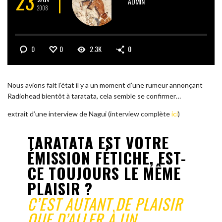
23
ADMIN
2008
0
0
2.3K
0
Nous avions fait l’état il y a un moment d’une rumeur annonçant
Radiohead bientôt à taratata, cela semble se confirmer…
extrait d’une interview de Nagui (interview complète
ici
)
TARATATA EST VOTRE
ÉMISSION FÉTICHE, EST-
CE TOUJOURS LE MÊME
PLAISIR ?
C’EST AUTANT DE PLAISIR
QUE D’ALLER À UN