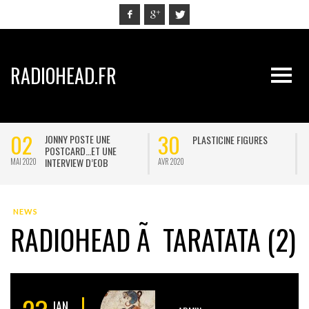
RADIOHEAD.FR
02
30
JONNY POSTE UNE
PLASTICINE FIGURES
POSTCARD…ET UNE
INTERVIEW D’EOB
MAI 2020
AVR 2020
J
NEWS
RADIOHEAD Ã TARATATA (2)
JAN