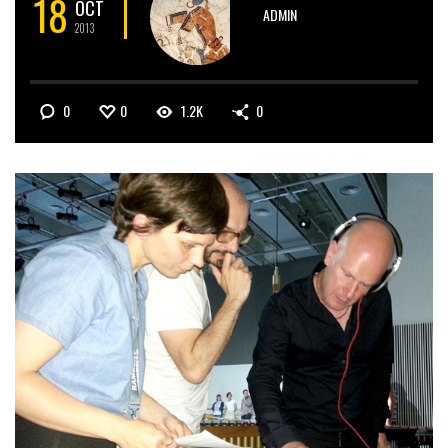
18
OCT
ADMIN
2013
0
0
1.2K
0