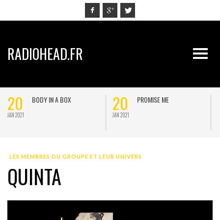
RADIOHEAD.FR
20
20
BODY IN A BOX
PROMISE ME
JAN 2021
JAN 2021
J
LES MEMBRES DU GROUPE ET LEUR UNIVERS
QUINTA