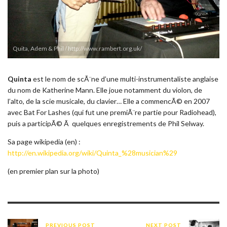
Quita, Adem & Phil / http://www.rambert.org.uk/
Quinta
est le nom de scÃ¨ne d’une multi-instrumentaliste anglaise
du nom de Katherine Mann. Elle joue notamment du violon, de
l’alto, de la scie musicale, du clavier… Elle a commencÃ© en 2007
avec Bat For Lashes (qui fut une premiÃ¨re partie pour Radiohead),
puis a participÃ© Ã quelques enregistrements de Phil Selway.
Sa page wikipedia (en) :
http://en.wikipedia.org/wiki/Quinta_%28musician%29
(en premier plan sur la photo)
PREVIOUS POST
NEXT POST