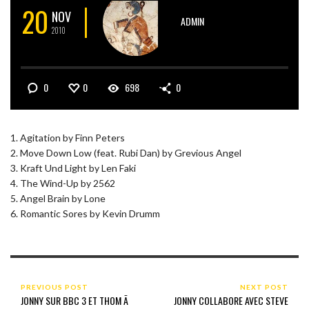
20
NOV
ADMIN
2010
0
0
698
0
1. Agitation by Finn Peters
2. Move Down Low (feat. Rubi Dan) by Grevious Angel
3. Kraft Und Light by Len Faki
4. The Wind-Up by 2562
5. Angel Brain by Lone
6. Romantic Sores by Kevin Drumm
PREVIOUS POST
NEXT POST
JONNY SUR BBC 3 ET THOM Ã
JONNY COLLABORE AVEC STEVE