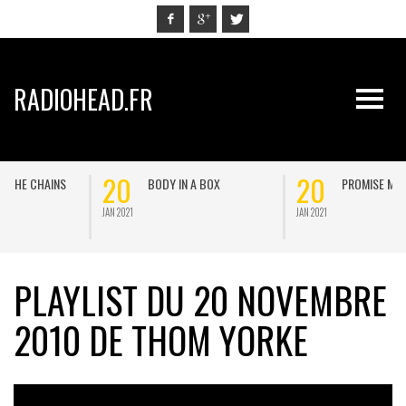
RADIOHEAD.FR
20
20
BODY IN A BOX
PROMISE ME
JAN 2021
JAN 2021
J
PLAYLIST DU 20 NOVEMBRE
2010 DE THOM YORKE