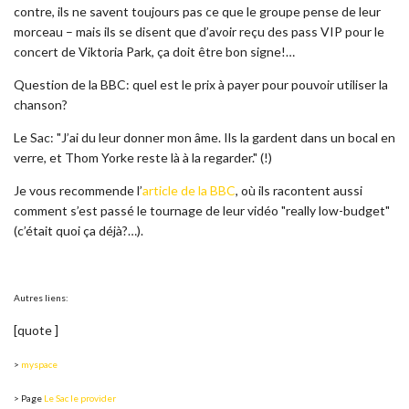
contre, ils ne savent toujours pas ce que le groupe pense de leur
morceau – mais ils se disent que d’avoir reçu des pass VIP pour le
concert de Viktoria Park, ça doit être bon signe!…
Question de la BBC: quel est le prix à payer pour pouvoir utiliser la
chanson?
Le Sac: "J’ai du leur donner mon âme. Ils la gardent dans un bocal en
verre, et Thom Yorke reste là à la regarder." (!)
Je vous recommende l’
article de la BBC
, où ils racontent aussi
comment s’est passé le tournage de leur vidéo "really low-budget"
(c’était quoi ça déjà?…).
Autres liens:
[quote ]
>
myspace
> Page
Le Sac le provider