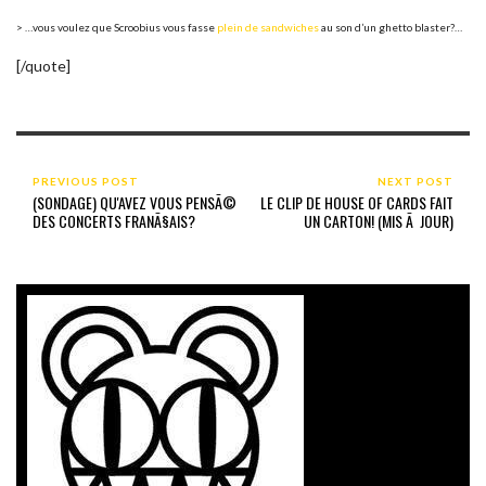
> …vous voulez que Scroobius vous fasse
plein de sandwiches
au son d’un ghetto blaster?…
[/quote]
PREVIOUS POST
NEXT POST
(SONDAGE) QU'AVEZ VOUS PENSÃ©
LE CLIP DE HOUSE OF CARDS FAIT
DES CONCERTS FRANÃ§AIS?
UN CARTON! (MIS Ã JOUR)