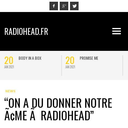
RADIOHEAD.FR
20
20
BODY IN A BOX
PROMISE ME
JAN 2021
JAN 2021
J
NEWS
“ON A DU DONNER NOTRE
Ã¢ME Ã RADIOHEAD”