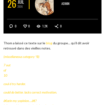
26
JUIL
ADMIN
2006
0
0
1.2K
0
Thom a laissé ce texte sur le
blog
du groupe… qu’il dit avoir
retrouvé dans des vieilles notes.
(miscellaneous category *B)
7 out
of
10
coul d try harder.
could do better. lacks correct motivation.
â€œin my yopinion….â€?