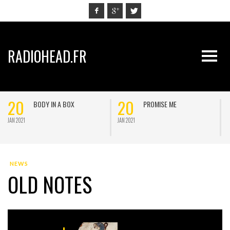
RADIOHEAD.FR
20
20
BODY IN A BOX
PROMISE ME
JAN 2021
JAN 2021
J
NEWS
OLD NOTES