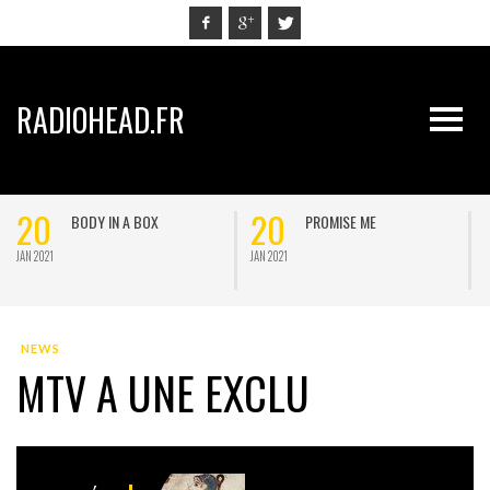
RADIOHEAD.FR
20
20
BODY IN A BOX
PROMISE ME
JAN 2021
JAN 2021
J
NEWS
MTV A UNE EXCLU