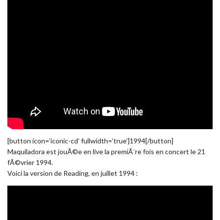
[button icon=’iconic-cd’ fullwidth=’true’]1994[/button]
Maquiladora est jouÃ©e en live la premiÃ¨re fois en concert le 21
fÃ©vrier 1994.
Voici la version de Reading, en juillet 1994 :