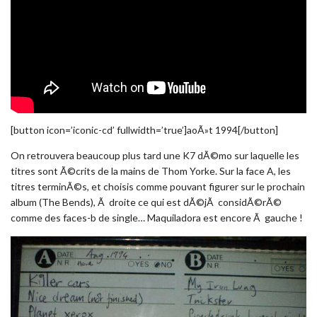
[button icon=’iconic-cd’ fullwidth=’true’]aoÃ»t 1994[/button]
On retrouvera beaucoup plus tard une K7 dÃ©mo sur laquelle les
titres sont Ã©crits de la mains de Thom Yorke. Sur la face A, les
titres terminÃ©s, et choisis comme pouvant figurer sur le prochain
album (The Bends), Ã droite ce qui est dÃ©jÃ considÃ©rÃ©
comme des faces-b de single… Maquiladora est encore Ã gauche !