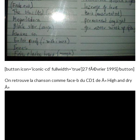
[button icon=’iconic-cd’ fullwidth=’true’]27 fÃ©vrier 1995[/button]
On retrouve la chanson comme face-b du CD1 de Â« High and dry
Â»