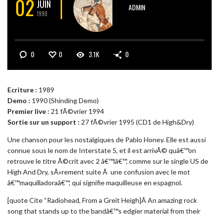
02
JUIN
ADMIN
1990
0
0
3.1K
0
Ecriture :
1989
Demo :
1990 (Shinding Demo)
Premier live :
21 fÃ©vrier 1994
Sortie sur un support :
27 fÃ©vrier 1995 (CD1 de High&Dry)
Une chanson pour les nostalgiques de Pablo Honey. Elle est aussi
connue sous le nom de Interstate 5, et il est arrivÃ© quâ€™on
retrouve le titre Ã©crit avec 2 â€™lâ€™, comme sur le single US de
High And Dry, sÃ»rement suite Ã une confusion avec le mot
â€™maquilladoraâ€™, qui signifie maquilleuse en espagnol.
[quote Cite “Radiohead, From a Greit Heigh]Â An amazing rock
song that stands up to the bandâ€™s edgier material from their