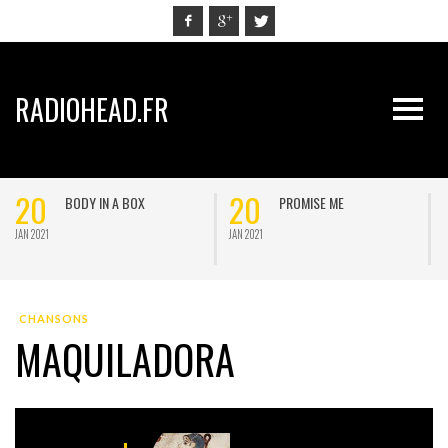
RADIOHEAD.FR
20
20
BODY IN A BOX
PROMISE ME
JAN 2021
JAN 2021
J
CHANSONS
MAQUILADORA