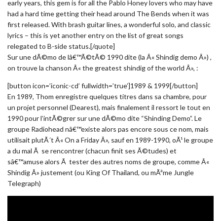
early years, this gem is for all the Pablo Honey lovers who may have
had a hard time getting their head around The Bends when it was
first released. With brash guitar lines, a wonderful solo, and classic
lyrics – this is yet another entry on the list of great songs
relegated to B-side status.[/quote]
Sur une dÃ©mo de lâ€™Ã©tÃ© 1990 dite (la Â« Shindig demo Â») ,
on trouve la chanson Â« the greatest shindig of the world Â», :
[button icon=’iconic-cd’ fullwidth=’true’]1989 & 1999[/button]
En 1989, Thom enregistre quelques titres dans sa chambre, pour
un projet personnel (Dearest), mais finalement il ressort le tout en
1990 pour l’intÃ©grer sur une dÃ©mo dite “Shinding Demo”. Le
groupe Radiohead nâ€™existe alors pas encore sous ce nom, mais
utilisait plutÃ´t Â« On a Friday Â», sauf en 1989-1990, oÃ¹ le groupe
a du mal Ã se rencontrer (chacun finit ses Ã©tudes) et
sâ€™amuse alors Ã tester des autres noms de groupe, comme Â«
Shindig Â» justement (ou King Of Thailand, ou mÃªme Jungle
Telegraph)