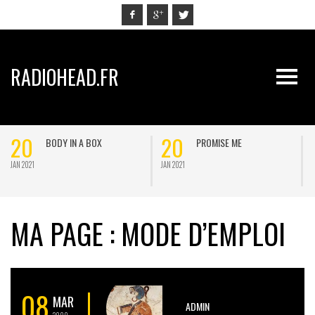
RADIOHEAD.FR
20
20
BODY IN A BOX
PROMISE ME
JAN 2021
JAN 2021
J
MA PAGE : MODE D’EMPLOI
08
MAR
ADMIN