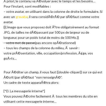
A priori, le contenu va Ã©voluer avec le temps et les besoins…
Pour l’instant, sont modifiables :
– votre avatar, en utilisant dans la colonne de droite le formulaire. Si
avec un
gravatar
, il sera considÃ©rÃ© par dÃ©faut comme votre
avatar.
{{L’image que vous proposez doit Ãªtre obligatoirement au format
JPG, de tailles ne dÃ©passant par 500 px de largeur ou de
longueur, pour un poids total de moins de 100 Mo.}}
– votre mot de passe
(pas encore opÃ©rationnel)
– tous les champs de la colonne du milieu, Ã savoir :
votre prÃ©sentation, ville, occupation/profession, Ã¢ge, vos
goÃ»ts…
Pour Ã©diter un champ, il vous faut {{double-cliquer}} sur ce qui est
Ã©crit (par dÃ©faut “non renseignÃ©”.
Un cadre de texte apparaÃ®tra alors:
[*
D. La messagerie interne
*]
Vous pouvez Ã©crire facilement Ã tous les membres du site en
utilisant cette messagerie interne…