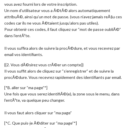
vous avez fourni lors de votre inscription.
Un nom d’utilisateur vous a Ã©tÃ© alors automatiquement
attribuÃ©, ainsi qu’un mot de passe. (vous n’avez jamais reÃ§u ces
codes car ils ne vous Ã©taient jusqu’alors pas utiles).
Pour obtenir ces codes, il faut cliquez sur “mot de passe oubliÃ©”
dans l’entÃªte.
Il vous suffira alors de suivre la procÃ©dure, et vous recevrez par
email vos identifiants.
{{2. Vous dÃ©sirez vous crÃ©er un compte}}
Il vous suffit alors de cliquez sur “s’enregistrer” et de suivre la
procÃ©dure. Vous recevrez rapidement des identifiants par email.
[*
B. aller sur “ma page”
*]
Une fois que vous serez identifiÃ©(e), la zone sous le menu, dans
l’entÃªte, va quelque peu changer.
Il vous faut alors cliquer sur “ma page”
[*
C. Que puis-je Ã©diter sur “ma page”
*]