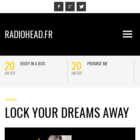
RADIOHEAD.FR
20
20
BODY IN A BOX
PROMISE ME
JAN 2021
JAN 2021
J
NEWS
LOCK YOUR DREAMS AWAY