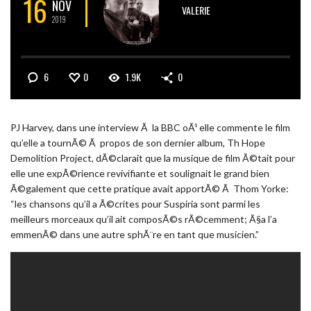
16
NOV
VALERIE
2019
6
0
1.9K
0
PJ Harvey, dans une interview Ã la BBC oÃ¹ elle commente le film
qu’elle a tournÃ© Ã propos de son dernier album, Th Hope
Demolition Project, dÃ©clarait que la musique de film Ã©tait pour
elle une expÃ©rience revivifiante et soulignait le grand bien
Ã©galement que cette pratique avait apportÃ© Ã Thom Yorke:
“les chansons qu’il a Ã©crites pour Suspiria sont parmi les
meilleurs morceaux qu’il ait composÃ©s rÃ©cemment; Ã§a l’a
emmenÃ© dans une autre sphÃ¨re en tant que musicien.”