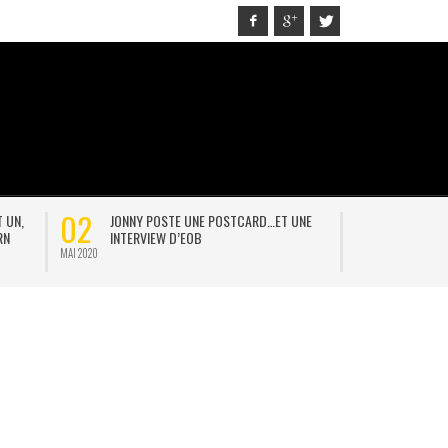
30
21
D…ET UNE
PLASTICINE FIGURES
ON
AVR 2020
JAN 2021