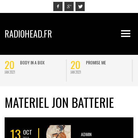
RADIOHEAD.FR
20
20
BODY IN A BOX
PROMISE ME
JAN 2021
JAN 2021
J
MATERIEL JON BATTERIE
13
OCT
ADMIN