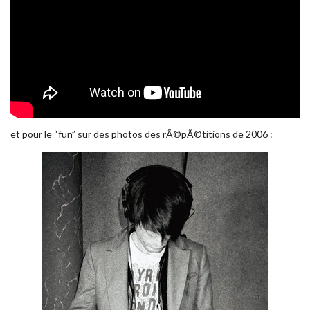
et pour le “fun” sur des photos des rÃ©pÃ©titions de 2006 :