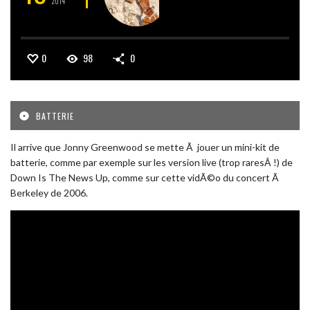
2014
0
98
0
BATTERIE
Il arrive que Jonny Greenwood se mette Ã jouer un mini-kit de
batterie, comme par exemple sur les version live (trop raresÂ !) de
Down Is The News Up, comme sur cette vidÃ©o du concert Ã
Berkeley de 2006.