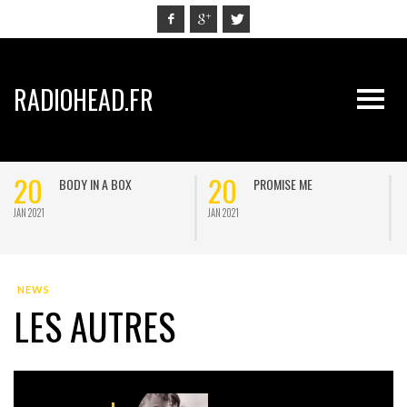
RADIOHEAD.FR
20
20
BODY IN A BOX
PROMISE ME
JAN 2021
JAN 2021
J
NEWS
LES AUTRES