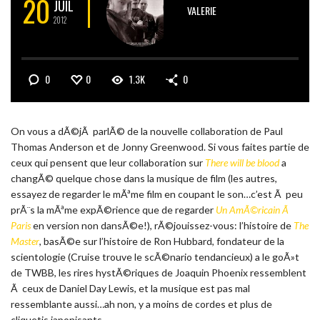
20
JUIL
VALERIE
2012
0
0
1.3K
0
On vous a dÃ©jÃ parlÃ© de la nouvelle collaboration de Paul
Thomas Anderson et de Jonny Greenwood. Si vous faites partie de
ceux qui pensent que leur collaboration sur
There will be blood
a
changÃ© quelque chose dans la musique de film (les autres,
essayez de regarder le mÃªme film en coupant le son…c’est Ã peu
prÃ¨s la mÃªme expÃ©rience que de regarder
Un AmÃ©ricain Ã
Paris
en version non dansÃ©e!), rÃ©jouissez-vous: l’histoire de
The
Master
, basÃ©e sur l’histoire de Ron Hubbard, fondateur de la
scientologie (Cruise trouve le scÃ©nario tendancieux) a le goÃ»t
de TWBB, les rires hystÃ©riques de Joaquin Phoenix ressemblent
Ã ceux de Daniel Day Lewis, et la musique est pas mal
ressemblante aussi…ah non, y a moins de cordes et plus de
cliquetis japonisants….