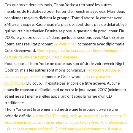
Ces quatorze derniers mois, Thom Yorke a retrouvé les autres
membres de Radiohead pour tenter d’enregistrer avec eux. Mais deux
problèmes majeurs divisent le groupe. Tout d’abord, le contrat avec
EMI ayant expiré, Radiohead n’a plus de label, donc pas de délai obligé
qui pourrait le stimuler. Ensuite se pose la question du producteur. Fin
2005, le groupe s’est lancé dans quelques sessions avec Mark «Spike»
Stent, sans résultat probant.
«Il était super,
commente avec diplomatie
Colin Greenwood.
Mais le groupe ne fonctionnait pas bien à l’époque, et
c’est vite devenu frustrant pour tout le monde.»
Pour sa part, Thom Yorke ne cache pas son désir de voir revenir Nigel
Godrich, mais les autres sont moins convaincus.
«Nigel et le groupe se
connaissent par coeur,
commente Greenwood,
c’est un peu trop
confortable.»
Du coup, il n’existe pas encore de titre achevé. Aucune
nouvelle chanson de Radiohead ne verra le jour avant 2007 (minimum),
et nul ne sait même si elles apparaîtront sous la forme d’un CD
traditionnel.
Thom Yorke est le premier à admettre que le groupe traverse une
période difficile.
«Je me dis : "Bon sang, mais qu’est ce qui cloche en nous ?"
Honnêtement, je pense qu’en arrêtant on a perdu le rythme. Pour être créatif,
il faut absolument le maintenir. Quand nous avons recommencé, il nous a