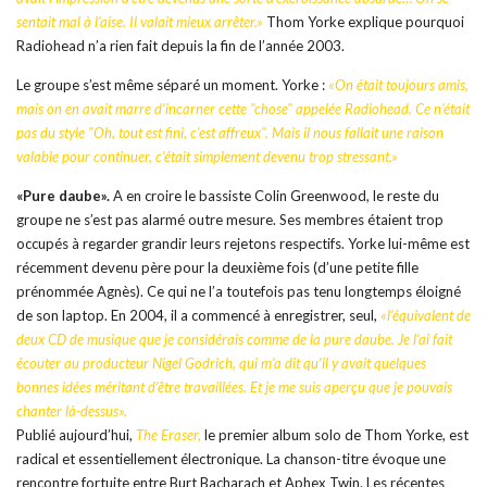
sentait mal à l’aise. Il valait mieux arrêter.»
Thom Yorke explique pourquoi
Radiohead n’a rien fait depuis la fin de l’année 2003.
Le groupe s’est même séparé un moment. Yorke :
«On était toujours amis,
mais on en avait marre d’incarner cette "chose" appelée Radiohead. Ce n’était
pas du style "Oh, tout est fini, c’est affreux". Mais il nous fallait une raison
valable pour continuer, c’était simplement devenu trop stressant.»
«Pure daube».
A en croire le bassiste Colin Greenwood, le reste du
groupe ne s’est pas alarmé outre mesure. Ses membres étaient trop
occupés à regarder grandir leurs rejetons respectifs. Yorke lui-même est
récemment devenu père pour la deuxième fois (d’une petite fille
prénommée Agnès). Ce qui ne l’a toutefois pas tenu longtemps éloigné
de son laptop. En 2004, il a commencé à enregistrer, seul,
«l’équivalent de
deux CD de musique que je considérais comme de la pure daube. Je l’ai fait
écouter au producteur Nigel Godrich, qui m’a dit qu’il y avait quelques
bonnes idées méritant d’être travaillées. Et je me suis aperçu que je pouvais
chanter là-dessus».
Publié aujourd’hui,
The Eraser,
le premier album solo de Thom Yorke, est
radical et essentiellement électronique. La chanson-titre évoque une
rencontre fortuite entre Burt Bacharach et Aphex Twin. Les récentes