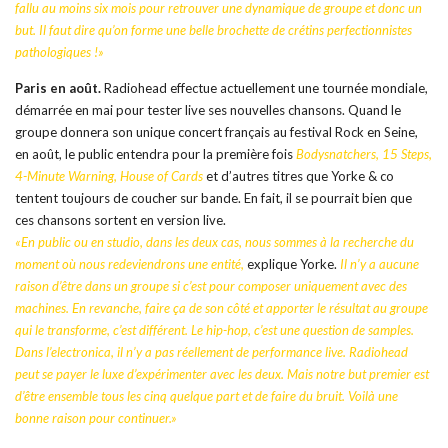
fallu au moins six mois pour retrouver une dynamique de groupe et donc un
but. Il faut dire qu’on forme une belle brochette de crétins perfectionnistes
pathologiques !»
Paris en août.
Radiohead effectue actuellement une tournée mondiale,
démarrée en mai pour tester live ses nouvelles chansons. Quand le
groupe donnera son unique concert français au festival Rock en Seine,
en août, le public entendra pour la première fois
Bodysnatchers, 15 Steps,
4-Minute Warning, House of Cards
et d’autres titres que Yorke & co
tentent toujours de coucher sur bande. En fait, il se pourrait bien que
ces chansons sortent en version live.
«En public ou en studio, dans les deux cas, nous sommes à la recherche du
moment où nous redeviendrons une entité,
explique Yorke.
Il n’y a aucune
raison d’être dans un groupe si c’est pour composer uniquement avec des
machines. En revanche, faire ça de son côté et apporter le résultat au groupe
qui le transforme, c’est différent. Le hip-hop, c’est une question de samples.
Dans l’electronica, il n’y a pas réellement de performance live. Radiohead
peut se payer le luxe d’expérimenter avec les deux. Mais notre but premier est
d’être ensemble tous les cinq quelque part et de faire du bruit. Voilà une
bonne raison pour continuer.»