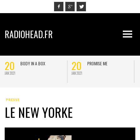
RADIOHEAD.FR
20
20
BODY IN A BOX
PROMISE ME
JAN 2021
JAN 2021
J
PRESSE
LE NEW YORKE