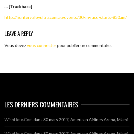
… [Trackback]
http://huntervalleyultra.com.au/events/30km-race-starts-830am/
LEAVE A REPLY
Vous devez
vous connecter
pour publier un commentaire.
LES DERNIERS COMMENTAIRES
WishHour.Com
dans
30 mars 2017, American Airlines Arena, Miami
WishHour.Com
dans
30 mars 2017, American Airlines Arena, Miami