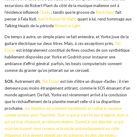
excursions de Robert Plant du côté de la musique malienne ont à
l’évidence influencé
Clocks
; tandis que le groove de
Black Swan
fait
penser à Fela Kuti.
And It Rained All Night,
quant à lui, rend hommage aux
Talking Heads de la période
Remain in Light.
De temps à autre, un simple piano se fait entendre, et Yorke joue de la
guitare électrique sur deux titres. Mais, à ces exceptions près,
The
Eraser
est intégralement constitué de fines couches de son synthétique
habilement disposées par Yorke et Godrich pour instaurer une
ambiance d’effroi général ­ parfois, les beats computerisés sonnent
comme du gravier qu’on jetterait sur un cercueil.
SOS.
Autrement dit,
The Eraser
est loin d’être un disque «facile» ; il n’en
demeure pas moins étrangement attirant, comme le SOS émanant d’un
monde agonisant. De fait, Yorke est récemment arrivé à la conclusion
que le réchauffement de la planète menait celle-ci à sa disparition
prochaine.
«La situation est vraiment inquiétante, et j’utilise la musique
comme vecteur pour l’exprimer. Tout ce que je n’arrive pas à digérer, tout ce
qui est trop choquant, se retrouve dedans. Quand je suis déprimé ­ ce qui
m’arrive souvent ­ mon cerveau se branche automatiquement sur cette
fréquence. Et je deviens obsédé par les scénarios les plus alarmistes.»