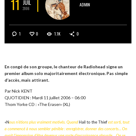
11
JUIL
ADMIN
2006
1
0
1.1K
0
En congé de son groupe, le chanteur de Radiohead signe un
premier album solo majoritairement électronique. Pas simple
d’accès, mais attirant.
Par Nick KENT
QUOTIDIEN : Mardi 11 juillet 2006 – 06:00
Thom Yorke CD : «The Eraser» (XL)
«N
ous n’étions plus vraiment motivés. Quand
Hail to the Thief
est sorti, tout
a commencé à nous sembler pénible : enregistrer, donner des concerts… On
avait l’impression d’être devenus une sorte d’excroissance absurde… On se