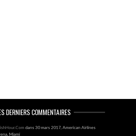
ES DERNIERS COMMENTAIRES
ishHour.Com
dans
30 mars 2017, American Airlines
ena, Miami