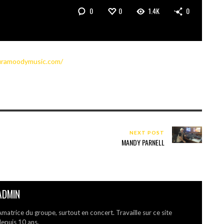
0
0
1.4K
0
uramoodymusic.com/
NEXT POST
MANDY PARNELL
ADMIN
matrice du groupe, surtout en concert. Travaille sur ce site
epuis 10 ans.