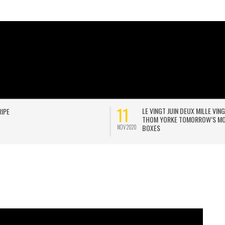
02
LE VINGT JUIN DEUX MILLE VINGT ET UN,
JONNY POSTE UNE POSTCAR
THOM YORKE TOMORROW’S MODERN
INTERVIEW D’EOB
BOXES
MAI 2020