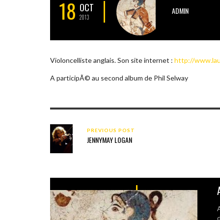
18
OCT
ADMIN
2013
Violoncelliste anglais. Son site internet :
http://www.la
A participÃ© au second album de Phil Selway
PREVIOUS POST
JENNYMAY LOGAN
A
d