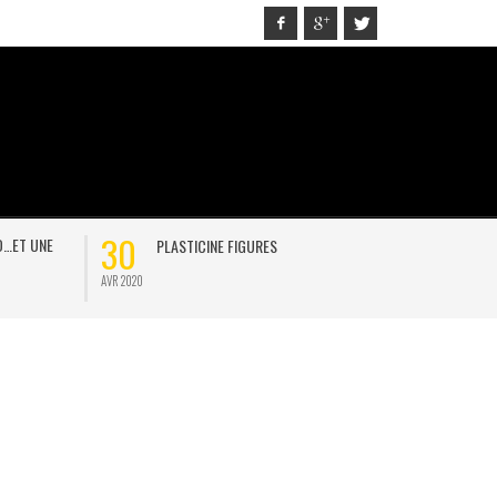
30
21
D…ET UNE
PLASTICINE FIGURES
ON
AVR 2020
JAN 2021