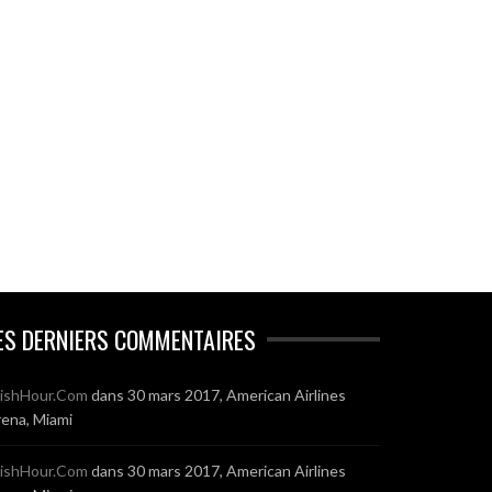
ES DERNIERS COMMENTAIRES
ishHour.Com
dans
30 mars 2017, American Airlines
ena, Miami
ishHour.Com
dans
30 mars 2017, American Airlines