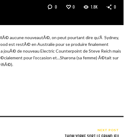
0
0
1.8K
0
Ã©lÃ© aucune nouveautÃ©, on peut pourtant dire qu’Ã Sydney,
nwood est restÃ© en Australie pour se produire finalement
l a jouÃ© de nouveau Electric Counterpoint de Steve Reich mais
cialement pour l’occasion et…Sharona (sa femme) Ã©tait sur
ifiÃ©).
NEXT POST
THOM YORKE SORT LE GRAND JEU