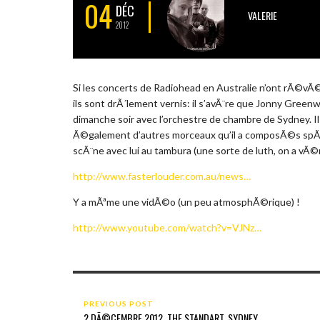
04
DÉC
VALERIE
2012
Si les concerts de Radiohead en Australie n’ont rÃ©v
ils sont drÃ´lement vernis: il s’avÃ¨re que Jonny Gree
dimanche soir avec l’orchestre de chambre de Sydney. I
Ã©galement d’autres morceaux qu’il a composÃ©s spÃ©
scÃ¨ne avec lui au tambura (une sorte de luth, on a vÃ©r
http://www.fasterlouder.com.au/news…
Y a mÃªme une vidÃ©o (un peu atmosphÃ©rique) !
http://www.youtube.com/watch?v=VJNz…
PREVIOUS POST
2 DÃ©CEMBRE 2012, THE STANDART, SYDNEY