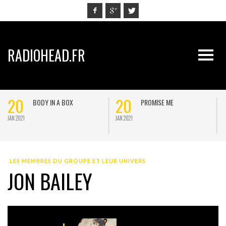
RADIOHEAD.FR
20
20
BODY IN A BOX
PROMISE ME
JAN 2021
JAN 2021
J
LES MEMBRES DU GROUPE ET LEUR UNIVERS
JON BAILEY