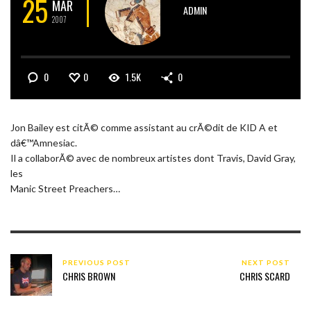
25
MAR
ADMIN
2007
0
0
1.5K
0
Jon Bailey est citÃ© comme assistant au crÃ©dit de KID A et
dâ€™Amnesiac.
Il a collaborÃ© avec de nombreux artistes dont Travis, David Gray,
les
Manic Street Preachers…
PREVIOUS POST
NEXT POST
CHRIS BROWN
CHRIS SCARD