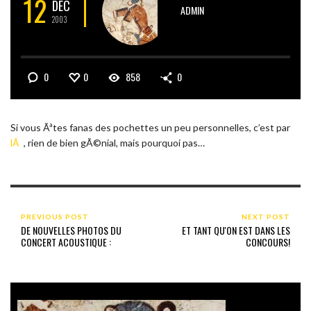
12
DÉC
ADMIN
2003
0
0
858
0
Si vous Ãªtes fanas des pochettes un peu personnelles, c’est par
lÃ
, rien de bien gÃ©nial, mais pourquoi pas…
PREVIOUS POST
NEXT POST
DE NOUVELLES PHOTOS DU
ET TANT QU'ON EST DANS LES
CONCERT ACOUSTIQUE :
CONCOURS!