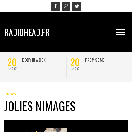
RADIOHEAD.FR
20
20
BODY IN A BOX
PROMISE ME
JAN 2021
JAN 2021
J
NEWS
JOLIES NIMAGES