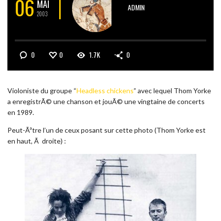
06
MAI
ADMIN
2003
0
0
1.7K
0
Violoniste du groupe “
Headless chickens
” avec lequel Thom Yorke
a enregistrÃ© une chanson et jouÃ© une vingtaine de concerts
en 1989.
Peut-Ãªtre l’un de ceux posant sur cette photo (Thom Yorke est
en haut, Ã droite) :