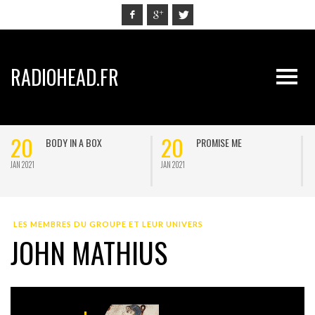
RADIOHEAD.FR
20
20
BODY IN A BOX
PROMISE ME
JAN 2021
JAN 2021
J
LES MEMBRES DU GROUPE ET LEUR UNIVERS
JOHN MATHIUS