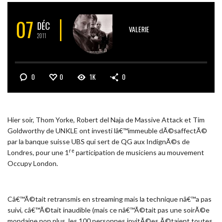
07
DÉC
VALERIE
2011
0
0
1K
0
Hier soir, Thom Yorke, Robert del Naja de Massive Attack et Tim
Goldworthy de UNKLE ont investi lâ€™immeuble dÃ©saffectÃ©
par la banque suisse UBS qui sert de QG aux IndignÃ©s de
re
Londres, pour une 1
participation de musiciens au mouvement
Occupy London.
Câ€™Ã©tait retransmis en streaming mais la technique nâ€™a pas
suivi, câ€™Ã©tait inaudible (mais ce nâ€™Ã©tait pas une soirÃ©e
mondaine non plus, les 100 personnes invitÃ©es Ã©taient toutes