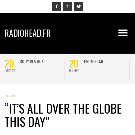
RADIOHEAD.FR
20
20
BODY IN A BOX
PROMISE ME
JAN 2021
JAN 2021
J
NEWS
“IT’S ALL OVER THE GLOBE
THIS DAY”