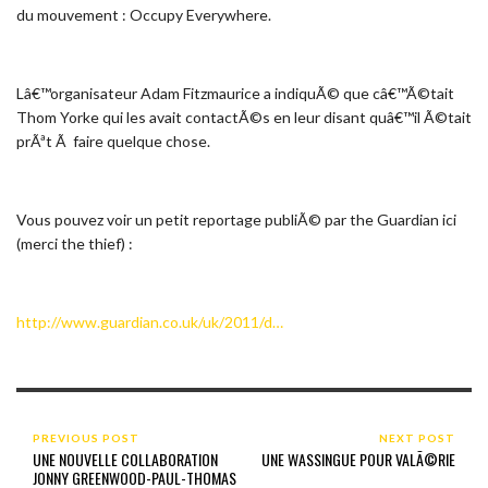
du mouvement : Occupy Everywhere.
Lâ€™organisateur Adam Fitzmaurice a indiquÃ© que câ€™Ã©tait
Thom Yorke qui les avait contactÃ©s en leur disant quâ€™il Ã©tait
prÃªt Ã faire quelque chose.
Vous pouvez voir un petit reportage publiÃ© par the Guardian ici
(merci the thief) :
http://www.guardian.co.uk/uk/2011/d…
PREVIOUS POST
NEXT POST
UNE NOUVELLE COLLABORATION
UNE WASSINGUE POUR VALÃ©RIE
JONNY GREENWOOD-PAUL-THOMAS