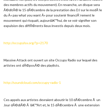
des membres actifs du mouvement). En revanche, un disque sera
Ã©ditÃ© le 15 dÃ©cembre de la prestation des DJ sur le modÃ¨le
du Â« pay what you want Â» pour soutenir financiÃ¨rement le
mouvement qui risquait, aujourdâ€™hui, de se voir signifier son
expulsion des diffÃ©rents lieux investis depuis deux mois.
http://occupylsx.org/?p=2170
Massive Attack ont ouvert un site Occupy Radio sur lequel des
artistes ont dÃ©posÃ© des playlists.
http://soundcloud.com/occupy-radio-1
Ces appels aux artistes devraient aboutir le 10 dÃ©cembre Ã un
Jour dÃ©diÃ© Ã lâ€™Art et, le 15 dÃ©cembre Ã une extension