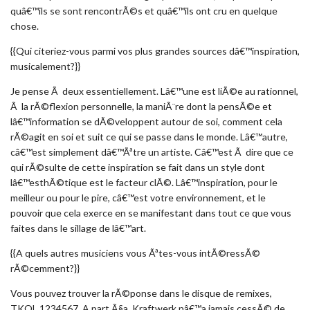
quâ€™ils se sont rencontrÃ©s et quâ€™ils ont cru en quelque
chose.
{{Qui citeriez-vous parmi vos plus grandes sources dâ€™inspiration,
musicalement?}}
Je pense Ã deux essentiellement. Lâ€™une est liÃ©e au rationnel,
Ã la rÃ©flexion personnelle, la maniÃ¨re dont la pensÃ©e et
lâ€™information se dÃ©veloppent autour de soi, comment cela
rÃ©agit en soi et suit ce qui se passe dans le monde. Lâ€™autre,
câ€™est simplement dâ€™Ãªtre un artiste. Câ€™est Ã dire que ce
qui rÃ©sulte de cette inspiration se fait dans un style dont
lâ€™esthÃ©tique est le facteur clÃ©. Lâ€™inspiration, pour le
meilleur ou pour le pire, câ€™est votre environnement, et le
pouvoir que cela exerce en se manifestant dans tout ce que vous
faites dans le sillage de lâ€™art.
{{A quels autres musiciens vous Ãªtes-vous intÃ©ressÃ©
rÃ©cemment?}}
Vous pouvez trouver la rÃ©ponse dans le disque de remixes,
TKOL 1234567. A part Ã§a, Kraftwerk nâ€™a jamais cessÃ© de