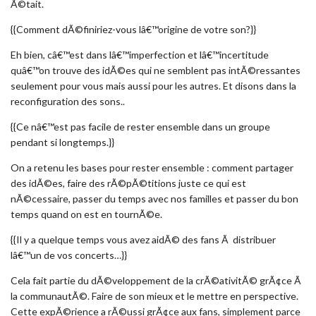
Ã©tait.
{{Comment dÃ©finiriez-vous lâ€™origine de votre son?}}
Eh bien, câ€™est dans lâ€™imperfection et lâ€™incertitude
quâ€™on trouve des idÃ©es qui ne semblent pas intÃ©ressantes
seulement pour vous mais aussi pour les autres. Et disons dans la
reconfiguration des sons..
{{Ce nâ€™est pas facile de rester ensemble dans un groupe
pendant si longtemps.}}
On a retenu les bases pour rester ensemble : comment partager
des idÃ©es, faire des rÃ©pÃ©titions juste ce qui est
nÃ©cessaire, passer du temps avec nos familles et passer du bon
temps quand on est en tournÃ©e.
{{Il y a quelque temps vous avez aidÃ© des fans Ã distribuer
lâ€™un de vos concerts…}}
Cela fait partie du dÃ©veloppement de la crÃ©ativitÃ© grÃ¢ce Ã
la communautÃ©. Faire de son mieux et le mettre en perspective.
Cette expÃ©rience a rÃ©ussi grÃ¢ce aux fans, simplement parce