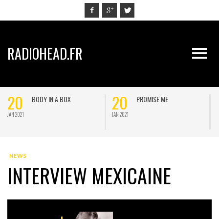
RADIOHEAD.FR
20
20
BODY IN A BOX
PROMISE ME
JAN 2021
JAN 2021
J
NEWS
INTERVIEW MEXICAINE