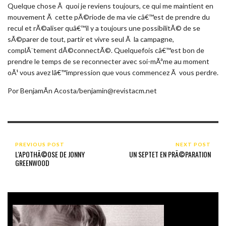
Quelque chose Ã quoi je reviens toujours, ce qui me maintient en
mouvement Ã cette pÃ©riode de ma vie câ€™est de prendre du
recul et rÃ©aliser quâ€™il y a toujours une possibilitÃ© de se
sÃ©parer de tout, partir et vivre seul Ã la campagne,
complÃ¨tement dÃ©connectÃ©. Quelquefois câ€™est bon de
prendre le temps de se reconnecter avec soi-mÃªme au moment
oÃ¹ vous avez lâ€™impression que vous commencez Ã vous perdre.
Por BenjamÃ­n Acosta/benjamin@revistacm.net
PREVIOUS POST
NEXT POST
L'APOTHÃ©OSE DE JONNY
UN SEPTET EN PRÃ©PARATION
GREENWOOD