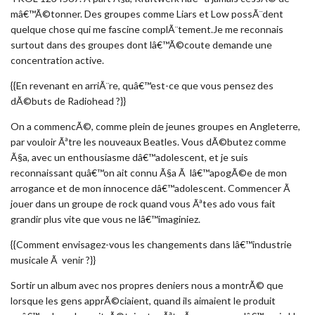
mâ€™Ã©tonner. Des groupes comme Liars et Low possÃ¨dent
quelque chose qui me fascine complÃ¨tement.Je me reconnais
surtout dans des groupes dont lâ€™Ã©coute demande une
concentration active.
{{En revenant en arriÃ¨re, quâ€™est-ce que vous pensez des
dÃ©buts de Radiohead ?}}
On a commencÃ©, comme plein de jeunes groupes en Angleterre,
par vouloir Ãªtre les nouveaux Beatles. Vous dÃ©butez comme
Ã§a, avec un enthousiasme dâ€™adolescent, et je suis
reconnaissant quâ€™on ait connu Ã§a Ã lâ€™apogÃ©e de mon
arrogance et de mon innocence dâ€™adolescent. Commencer Ã
jouer dans un groupe de rock quand vous Ãªtes ado vous fait
grandir plus vite que vous ne lâ€™imaginiez.
{{Comment envisagez-vous les changements dans lâ€™industrie
musicale Ã venir ?}}
Sortir un album avec nos propres deniers nous a montrÃ© que
lorsque les gens apprÃ©ciaient, quand ils aimaient le produit