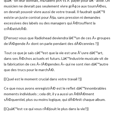
quâ€™on leur donnait, Ã©taient prÃªts Ã payer pour lâ€™avoir. Un
musicien ne devrait pas seulement vivre grÃ¢ce aux tournÃ©es,
on devrait pouvoir vivre aussi de votre travail. Il faudrait quâ€™il
existe un juste contrat pour Ã§a, sans pression ni demandes
excessives des labels ou des managers qui Ã©touffent la
crÃ©ativitÃ©.
{{Pensez-vous que Radiohead deviendra lâ€™un de ces Â« groupes
de lÃ©gende Â» dont on parle pendant des dÃ©cennies ?}}
Tout ce que je sais câ€™est que la vie est une Å“uvre dâ€™art,
dans ses Ã©chos actuels et futurs. Lâ€™industrie musicale vit de
la fabrication de ces Â« lÃ©gendes Â» qui ne sont rien dâ€™autre
que des trucs pour le marchÃ©.
{{Quel est le moment crucial dans votre travail ?}}
Ce que nous avons enregistrÃ© est le reflet dâ€™innombrables
moments individuels ; cela dit, il y a aussi un Ã©lÃ©ment
sÃ©quentiel, plus ou moins logique, qui dÃ©finit chaque album.
{{Quâ€™est-ce qui vous rÃ©jouit le plus dans la vie?}}