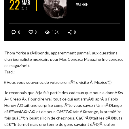
22
MAR
VALERIE
2012
0
0
1.5K
0
Thom Yorke a rÃ©pondu, apparemment par mail, aux questions
d’un journaliste mexicain, pour Mas Conozca Magazine (no conozco
ce magazine!).
Trad.:
{{Vous vous souvenez de votre premiÃ¨re visite Ã Mexico?}}
Je reconnais que Ã§a fait partie des cadeaux que nous a donnÃ©s
Â« Creep Â». Pour dire vrai, tout ce qui est arrivÃ© aprÃ¨s Pablo
Honey Ã©tait une surprise complÃ¨te vous savez ? Un mÃ©lange
dâ€™anxiÃ©tÃ© et de peur. Câ€™Ã©tait Ã©trange, la premiÃ¨re
fois quâ€™on jouait si loin de chez nous. Câ€™Ã©tait les dÃ©buts
dâ€™Internet mais une tonne de gens savaient dÃ©jÃ qui on