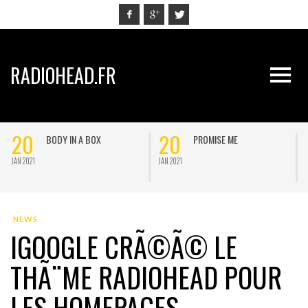
RADIOHEAD.FR
20
20
BODY IN A BOX
PROMISE ME
JAN 2021
JAN 2021
J
NEWS
IGOOGLE CRÃ©Ã© LE
THÃ¨ME RADIOHEAD POUR
LES HOMEPAGES