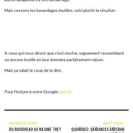
Mais cessons les bavardages inutiles, voici plutôt le résultat :
A ceux qui nous diront que c’est moche, vaguement ressemblant
ou encore inutile on leur donnera parfaitement raison.
Mais ça valait le coup de le dire.
Pour l’inclure à votre iGoogle :
par ici
PREVIOUS POST
NEXT POST
DU RADIOHEAD AU KILOMÃ¨TRE?
QUÃ©BEC: SÃ©ANCES Ã©CRAN